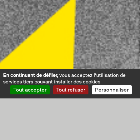
En continuant de défiler,
vous acceptez l'utilisation de
services tiers pouvant installer des cookies
Tout accepter
Tout refuser
Personnaliser
L
M
M
J
V
S
D