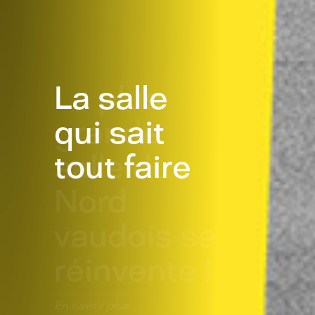
La plus
grande
salle du
Nord
vaudois se
réinvente !
En savoir plus