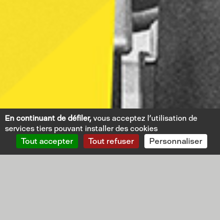
En continuant de défiler,
vous acceptez l'utilisation de
services tiers pouvant installer des cookies
Tout accepter
Tout refuser
Personnaliser
L
M
M
J
V
S
D