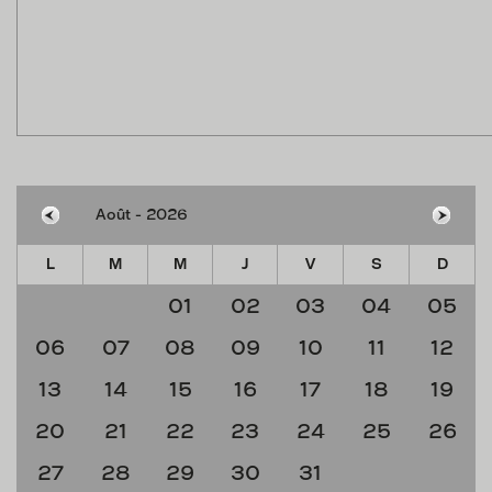
L
M
M
J
V
S
D
01
02
03
04
05
06
07
08
09
10
11
12
13
14
15
16
17
18
19
20
21
22
23
24
25
26
27
28
29
30
31