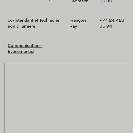
Cedraschi
65 90
co-Intendant et Technicien
François
+ 41 24 423
son & lumière
Ray
65 94
Communication -
Evénementiel