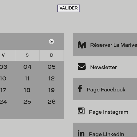
VALIDER
Réserver La Mariv
V
S
D
03
04
05
Newsletter
10
11
12
17
18
19
Page Facebook
24
25
26
Page Instagram
Page Linkedin