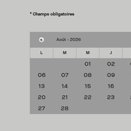
* Champs obligatoires
L
M
M
J
01
02
06
07
08
09
13
14
15
16
20
21
22
23
27
28