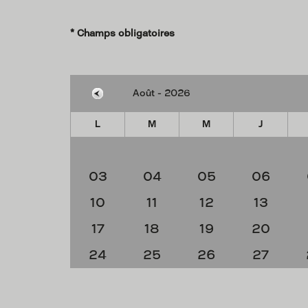
* Champs obligatoires
L
M
M
J
03
04
05
06
10
11
12
13
17
18
19
20
24
25
26
27