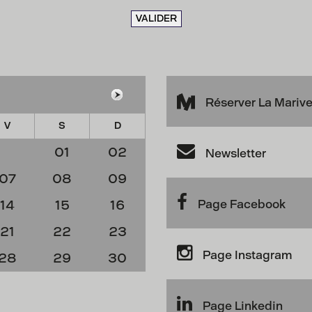
VALIDER
Réserver La Mariv
V
S
D
01
02
Newsletter
07
08
09
14
15
16
Page Facebook
21
22
23
Page Instagram
28
29
30
Page Linkedin