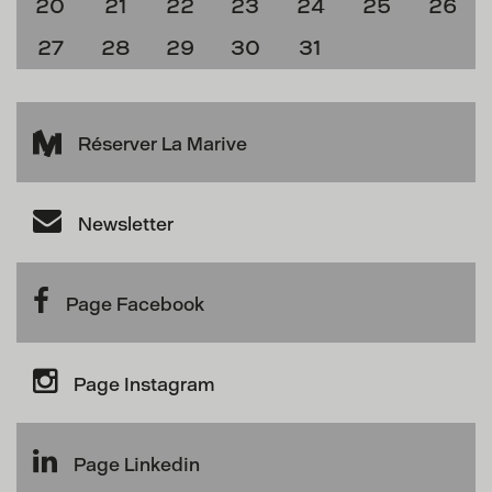
20
21
22
23
24
25
26
27
28
29
30
31
Réserver La Marive
Newsletter
Page Facebook
Page Instagram
Page Linkedin