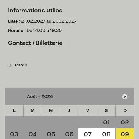
Informations utiles
Date :
21.02.2027 au 21.02.2027
Horaire :
De 14:00 à 19:30
Contact / Billetterie
<- retour
L
M
M
J
V
S
D
01
02
03
04
05
06
07
08
09