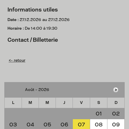
Informations utiles
Date :
27.12.2026 au 27.12.2026
Horaire :
De 14:00 à 19:30
Contact / Billetterie
<- retour
L
M
M
J
V
S
D
01
02
03
04
05
06
07
08
09