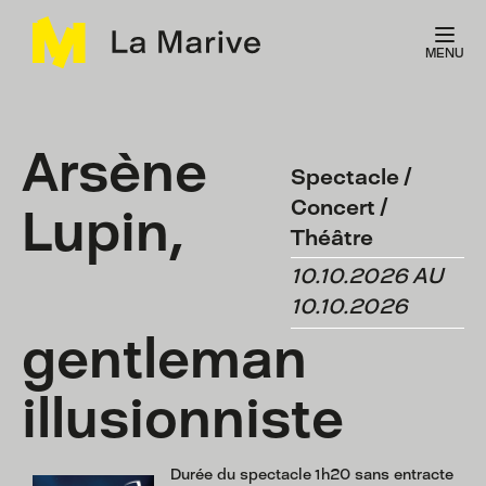
Panneau de gestion des cookies
MENU
Arsène
Spectacle /
Concert /
Lupin,
Théâtre
10.10.2026 AU
10.10.2026
gentleman
illusionniste
Durée du spectacle 1h20 sans entracte