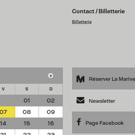
Contact / Billetterie
Billetterie
Réserver La Mariv
V
S
D
01
02
Newsletter
07
08
09
14
15
16
Page Facebook
21
22
23