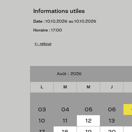
Informations utiles
Date :
10.10.2026 au 10.10.2026
Horaire :
17:00
<- retour
L
M
M
J
03
04
05
06
10
11
12
13
17
18
19
20