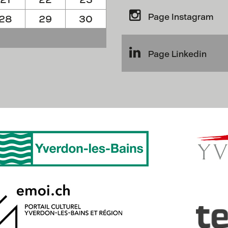
Page Instagram
28
29
30
Page Linkedin