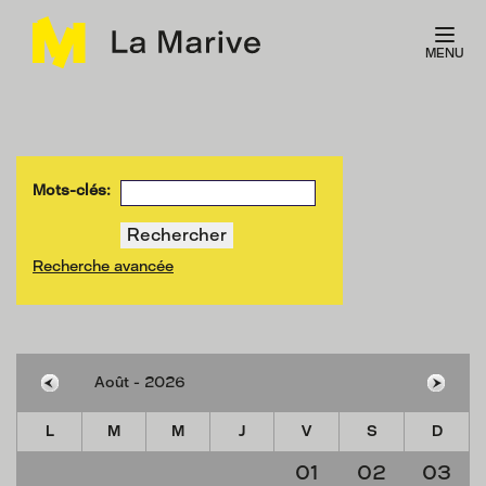
Panneau de gestion des cookies
MENU
Mots-clés:
Recherche avancée
L
M
M
J
V
S
D
01
02
03