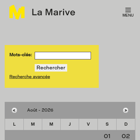
Panneau de gestion des cookies
MENU
Mots-clés:
Recherche avancée
L
M
M
J
V
S
D
01
02